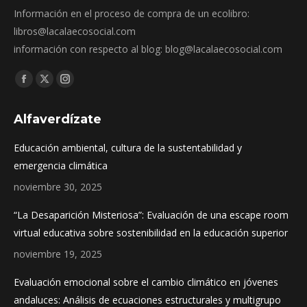
Información en el proceso de compra de un ecolibro:
libros@lacalaecosocial.com
información con respecto al blog: blog@lacalaecosocial.com
Find us on:
Facebook
X
Instagram
page
page
page
Alfaverdízate
opens
opens
opens
in
in
in
Educación ambiental, cultura de la sustentabilidad y
new
new
new
emergencia climática
window
window
window
noviembre 30, 2025
“La Desaparición Misteriosa”: Evaluación de una escape room
virtual educativa sobre sostenibilidad en la educación superior
noviembre 19, 2025
Evaluación emocional sobre el cambio climático en jóvenes
andaluces: Análisis de ecuaciones estructurales y multigrupo