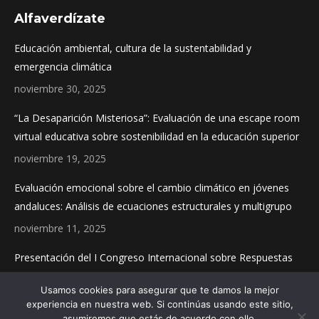
page
page
page
Alfaverdízate
opens
opens
opens
in
in
in
Educación ambiental, cultura de la sustentabilidad y
new
new
new
emergencia climática
window
window
window
noviembre 30, 2025
“La Desaparición Misteriosa”: Evaluación de una escape room
virtual educativa sobre sostenibilidad en la educación superior
noviembre 19, 2025
Evaluación emocional sobre el cambio climático en jóvenes
andaluces: Análisis de ecuaciones estructurales y multigrupo
noviembre 11, 2025
Presentación del I Congreso Internacional sobre Respuestas
Educativas y Sociales a la Emergencia Climática
Usamos cookies para asegurar que te damos la mejor
noviembre 4, 2025
experiencia en nuestra web. Si continúas usando este sitio,
asumiremos que estás de acuerdo con ello.