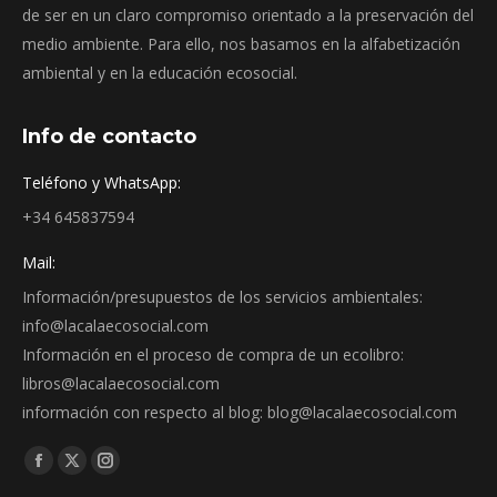
de ser en un claro compromiso orientado a la preservación del
medio ambiente. Para ello, nos basamos en la alfabetización
ambiental y en la educación ecosocial.
Info de contacto
Teléfono y WhatsApp:
+34 645837594
Mail:
Información/presupuestos de los servicios ambientales:
info@lacalaecosocial.com
Información en el proceso de compra de un ecolibro:
libros@lacalaecosocial.com
información con respecto al blog: blog@lacalaecosocial.com
Find us on:
Facebook
X
Instagram