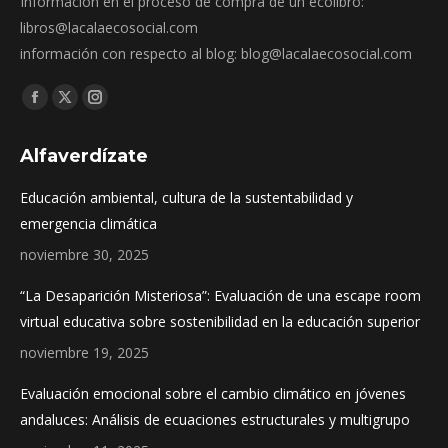
Información en el proceso de compra de un ecolibro:
libros@lacalaecosocial.com
información con respecto al blog: blog@lacalaecosocial.com
Find us on:
Facebook
X
Instagram
page
page
page
Alfaverdízate
opens
opens
opens
in
in
in
Educación ambiental, cultura de la sustentabilidad y
new
new
new
emergencia climática
window
window
window
noviembre 30, 2025
“La Desaparición Misteriosa”: Evaluación de una escape room
virtual educativa sobre sostenibilidad en la educación superior
noviembre 19, 2025
Evaluación emocional sobre el cambio climático en jóvenes
andaluces: Análisis de ecuaciones estructurales y multigrupo