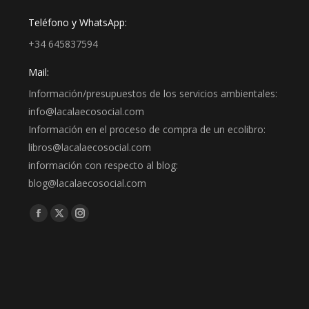
Teléfono y WhatsApp:
+34 645837594
Mail:
Información/presupuestos de los servicios ambientales:
info@lacalaecosocial.com
Información en el proceso de compra de un ecolibro:
libros@lacalaecosocial.com
información con respecto al blog:
blog@lacalaecosocial.com
Find us on:
Facebook
X
Instagram
page
page
page
opens
opens
opens
in
in
in
new
new
new