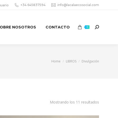
+34 645837594
info@lacalaecosocial.com
suario
OBRE NOSOTROS
CONTACTO
Search:
0
You are here:
Home
LIBROS
Divulgación
Mostrando los 11 resultados