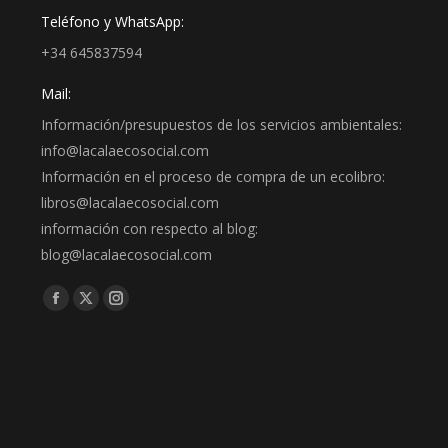
Teléfono y WhatsApp:
+34 645837594
Mail:
Información/presupuestos de los servicios ambientales:
info@lacalaecosocial.com
Información en el proceso de compra de un ecolibro:
libros@lacalaecosocial.com
información con respecto al blog:
blog@lacalaecosocial.com
Find us on:
Facebook
X
Instagram
page
page
page
opens
opens
opens
in
in
in
new
new
new
window
window
window