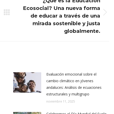
¿Qué es la Educación
Ecosocial? Una nueva forma
Next
de educar a través de una
post:
mirada sostenible y justa
globalmente.
Evaluación emocional sobre el
cambio climático en jóvenes
andaluces: Análisis de ecuaciones
estructurales y multigrupo
noviembre 11, 2025
Celebremos el Día Mundial del Suelo