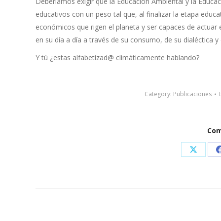
Deberíamos exigir que la Educación Ambiental y la Educac
educativos con un peso tal que, al finalizar la etapa educ
económicos que rigen el planeta y ser capaces de actuar 
en su día a día a través de su consumo, de su dialéctica y
Y tú ¿estas alfabetizad@ climáticamente hablando?
Category:
Publicaciones
Com
Share
on
X
Post
navigation