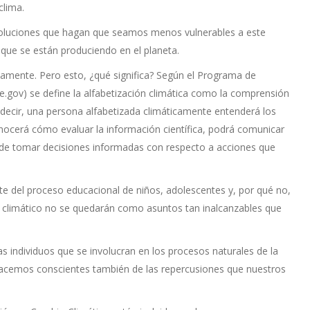
clima.
soluciones que hagan que seamos menos vulnerables a este
ue se están produciendo en el planeta.
icamente. Pero esto, ¿qué significa? Según el Programa de
e.gov) se define la alfabetización climática como la comprensión
s decir, una persona alfabetizada climáticamente entenderá los
conocerá cómo evaluar la información científica, podrá comunicar
z de tomar decisiones informadas con respecto a acciones que
e del proceso educacional de niños, adolescentes y, por qué no,
o climático no se quedarán como asuntos tan inalcanzables que
as individuos que se involucran en los procesos naturales de la
hacemos conscientes también de las repercusiones que nuestros