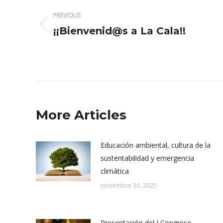
PREVIOUS
Previous
¡¡Bienvenid@s a La Cala!!
post:
More Articles
Educación ambiental, cultura de la
sustentabilidad y emergencia
climática
noviembre 30, 2025
Presentación del I Congreso