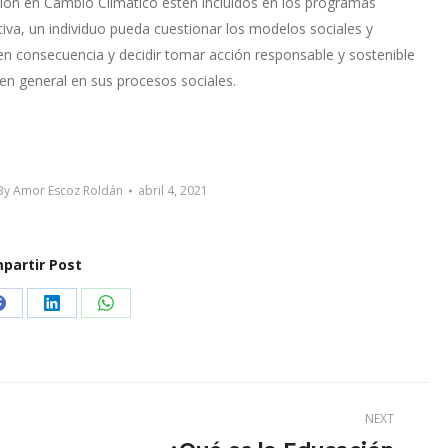
ión en Cambio Climático estén incluidos en los programas
ativa, un individuo pueda cuestionar los modelos sociales y
en consecuencia y decidir tomar acción responsable y sostenible
 en general en sus procesos sociales.
By
Amor Escoz Roldán
abril 4, 2021
partir Post
Share
Share
Share
on
on
on
Facebook
LinkedIn
WhatsApp
NEXT