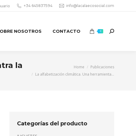
+34 645837594
info@lacalaecosocial.com
suario
OBRE NOSOTROS
CONTACTO
Search:
0
tra la
You are here:
Home
Publicaciones
La alfabetización climática. Una herramienta…
Categorías del producto