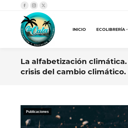
Facebook
Instagram
X
page
page
page
opens
opens
opens
INICIO
ECOLIBRERÍA
in
in
in
new
new
new
window
window
window
La alfabetización climática
crisis del cambio climático.
Publicaciones