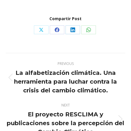
Compartir Post
Share
Share
Share
Share
on
on
on
on
X
Facebook
LinkedIn
WhatsApp
Post
PREVIOUS
navigation
La alfabetización climática. Una
herramienta para luchar contra la
Previous
post:
crisis del cambio climático.
NEXT
El proyecto RESCLIMA y
publicaciones sobre la percepción del
Next
post: