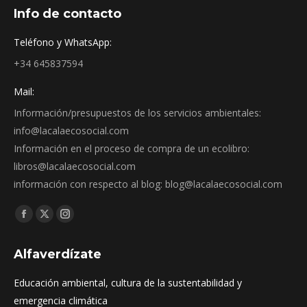
Info de contacto
Teléfono y WhatsApp:
+34 645837594
Mail:
Información/presupuestos de los servicios ambientales:
info@lacalaecosocial.com
Información en el proceso de compra de un ecolibro:
libros@lacalaecosocial.com
información con respecto al blog: blog@lacalaecosocial.com
Find us on:
Facebook
X
Instagram
page
page
page
Alfaverdízate
opens
opens
opens
in
in
in
Educación ambiental, cultura de la sustentabilidad y
new
new
new
emergencia climática