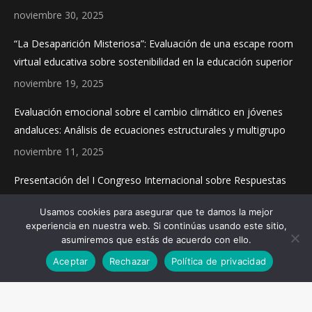
window
window
window
noviembre 30, 2025
“La Desaparición Misteriosa”: Evaluación de una escape room
virtual educativa sobre sostenibilidad en la educación superior
noviembre 19, 2025
Evaluación emocional sobre el cambio climático en jóvenes
andaluces: Análisis de ecuaciones estructurales y multigrupo
noviembre 11, 2025
Presentación del I Congreso Internacional sobre Respuestas
Educativas y Sociales a la Emergencia Climática
Usamos cookies para asegurar que te damos la mejor
noviembre 4, 2025
experiencia en nuestra web. Si continúas usando este sitio,
asumiremos que estás de acuerdo con ello.
Aceptar
Rechazar
Política de privacidad
Diseñado por ©
Ondiseño.com
2021
Todos los derechos reservados La cala |
Aviso Legal
|
Política de
Privacidad
|
Política de Cookies
|
Condiciones generales de venta