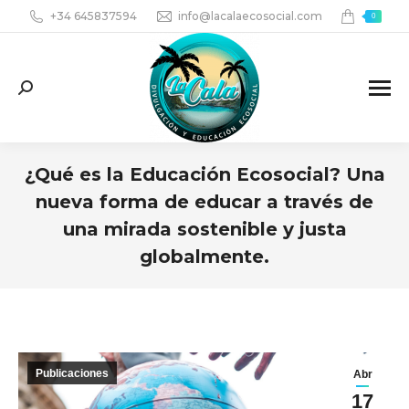
+34 645837594
info@lacalaecosocial.com
0
Search:
¿Qué es la Educación Ecosocial? Una
nueva forma de educar a través de
una mirada sostenible y justa
globalmente.
You are here:
Publicaciones
Abr
17