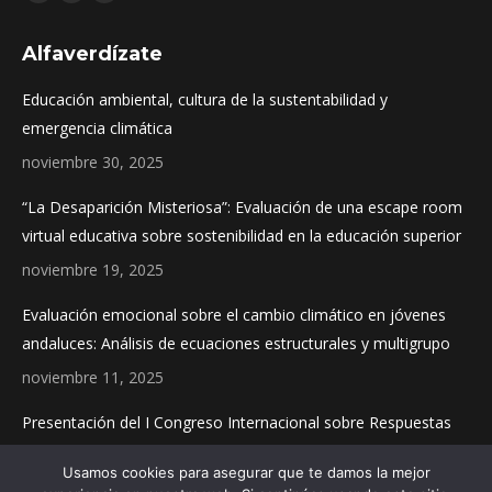
Facebook
X
Instagram
page
page
page
Alfaverdízate
opens
opens
opens
in
in
in
Educación ambiental, cultura de la sustentabilidad y
new
new
new
emergencia climática
window
window
window
noviembre 30, 2025
“La Desaparición Misteriosa”: Evaluación de una escape room
virtual educativa sobre sostenibilidad en la educación superior
noviembre 19, 2025
Evaluación emocional sobre el cambio climático en jóvenes
andaluces: Análisis de ecuaciones estructurales y multigrupo
noviembre 11, 2025
Presentación del I Congreso Internacional sobre Respuestas
Educativas y Sociales a la Emergencia Climática
Usamos cookies para asegurar que te damos la mejor
noviembre 4, 2025