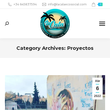
+34 645837594
info@lacalaecosocial.com
0
Search:
Category Archives:
Proyectos
You are here:
Abr
6
2022